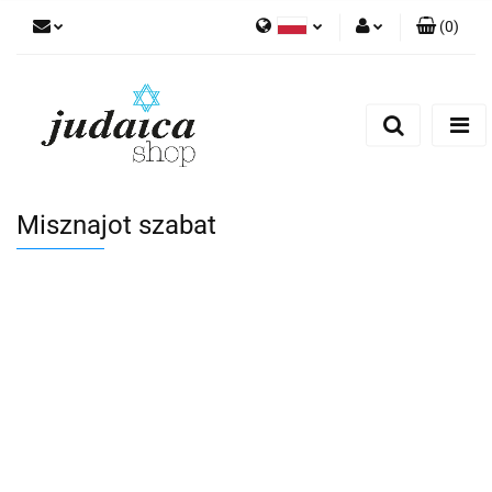
(
0
)
Polski
Zaloguj się
Zarejestruj się
Dodaj zgłoszenie
Zgody cookies
Misznajot szabat