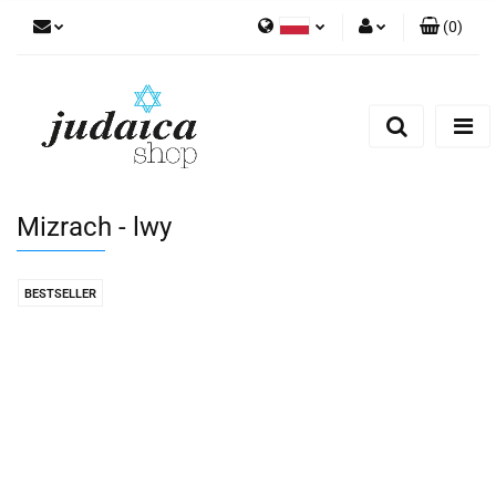
(
0
)
Polski
Zaloguj się
Zarejestruj się
Dodaj zgłoszenie
Zgody cookies
Mizrach - lwy
BESTSELLER