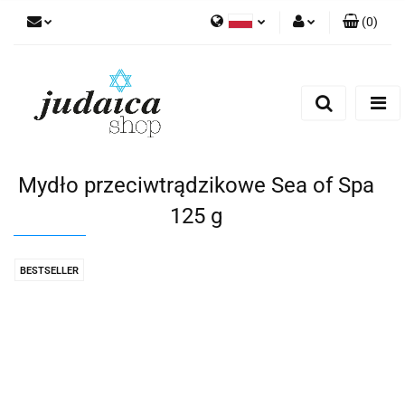
(
0
)
Polski
Zaloguj się
Zarejestruj się
Dodaj zgłoszenie
Zgody cookies
Mydło przeciwtrądzikowe Sea of Spa
125 g
BESTSELLER