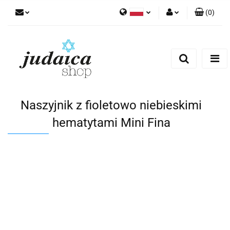
(
0
)
Polski
Zaloguj się
Zarejestruj się
Dodaj zgłoszenie
Zgody cookies
Naszyjnik z fioletowo niebieskimi
hematytami Mini Fina