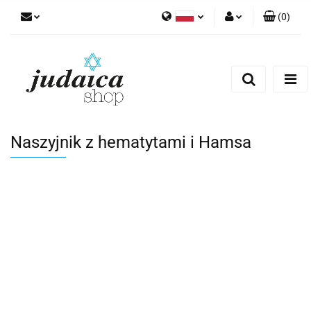
(
0
)
Polski
Zaloguj się
Zarejestruj się
Dodaj zgłoszenie
Zgody cookies
Naszyjnik z hematytami i Hamsa