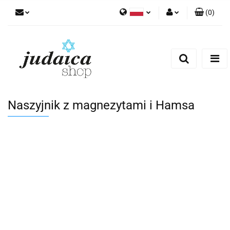
(
0
)
Polski
Zaloguj się
Zarejestruj się
Dodaj zgłoszenie
Zgody cookies
Naszyjnik z magnezytami i Hamsa