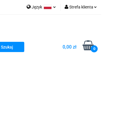
Język
Strefa klienta
go Sea of Spa
Polski
Zaloguj się
e Martwe Dr.Sea
Zarejestruj się
Dodaj zgłoszenie
0,00 zł
Zgody cookies
0
a
Literatura żydowska
wski Kazimierz"
 By Dziubeka
Kosmetyki H&b
Kawa Kuzmir Cafe
Pachnidła Nałęczowskie Kwiaty