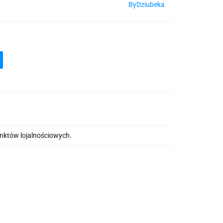
ByDziubeka
unktów lojalnościowych.