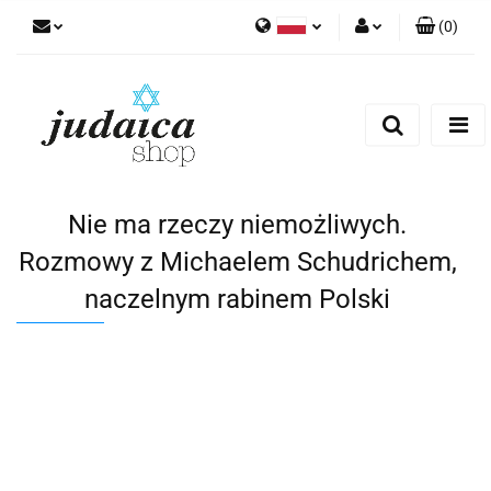
(
0
)
Polski
Zaloguj się
Zarejestruj się
Dodaj zgłoszenie
Zgody cookies
Nie ma rzeczy niemożliwych.
Rozmowy z Michaelem Schudrichem,
naczelnym rabinem Polski