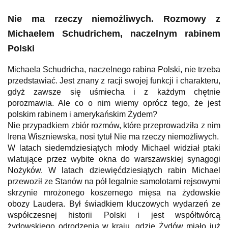
Nie ma rzeczy niemożliwych. Rozmowy z
Michaelem Schudrichem, naczelnym rabinem
Polski
Michaela Schudricha, naczelnego rabina Polski, nie trzeba
przedstawiać. Jest znany z racji swojej funkcji i charakteru,
gdyż zawsze się uśmiecha i z każdym chętnie
porozmawia. Ale co o nim wiemy oprócz tego, że jest
polskim rabinem i amerykańskim Żydem?
Nie przypadkiem zbiór rozmów, które przeprowadziła z nim
Irena Wiszniewska, nosi tytuł Nie ma rzeczy niemożliwych.
W latach siedemdziesiątych młody Michael widział ptaki
wlatujące przez wybite okna do warszawskiej synagogi
Nożyków. W latach dziewięćdziesiątych rabin Michael
przewoził ze Stanów na pół legalnie samolotami rejsowymi
skrzynie mrożonego koszernego mięsa na żydowskie
obozy Laudera. Był świadkiem kluczowych wydarzeń ze
współczesnej historii Polski i jest współtwórcą
żydowskiego odrodzenia w kraju, gdzie Żydów miało już