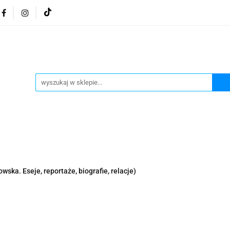
osmetyki z Morza Martwego
Kosmetyki z Morza Martwe
ratura żydowska
Biżuteria Judaica
Kosmetyki Morz
 Martwego
Biżuteria By Dziubeka
Kosmetyki H&b
Herbaty koszerne
Artykuły koszerne
go
Kosmetyki z Morza Martwego Sea of Spa
Judaik
j Michałowski
Kawa Kuzmir Cafe
Pocztówka "Żydo
twe Dr.Sea
Kosmetyki z Morza Martwego
Biżuteria
wska. Eseje, reportaże, biografie, relacje)
Artykuły koszerne
Akwarele Bartłomiej Michałowski
 z Izraela
Health&Beauty Dead Sea Minerals
Pamiątki z Izraela
Health&Beauty Dead Sea Minerals