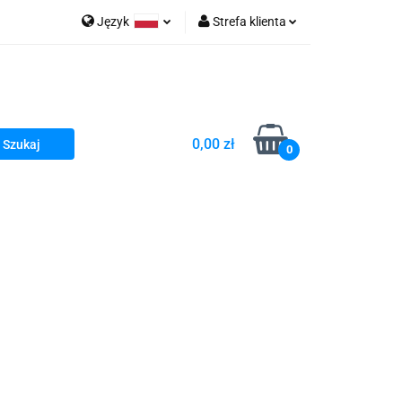
Język
Strefa klienta
go Sea of Spa
Polski
Zaloguj się
e Martwe Dr.Sea
Zarejestruj się
Dodaj zgłoszenie
0,00 zł
Zgody cookies
0
a
Literatura żydowska
wski Kazimierz"
 By Dziubeka
Kosmetyki H&b
Kawa Kuzmir Cafe
Pachnidła Nałęczowskie Kwiaty