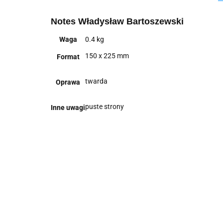
Notes Władysław Bartoszewski
Waga
0.4 kg
150 x 225 mm
Format
twarda
Oprawa
puste strony
Inne uwagi