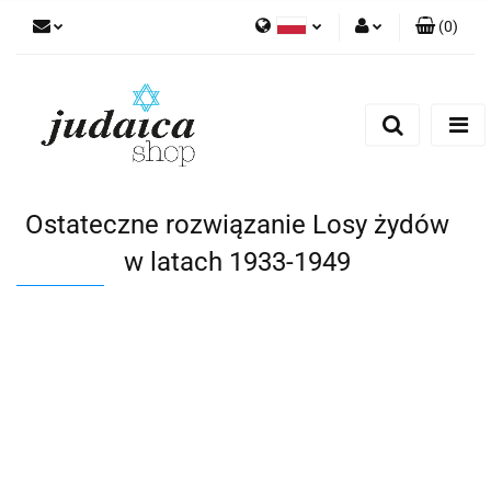
(
0
)
Polski
Zaloguj się
Zarejestruj się
Dodaj zgłoszenie
Zgody cookies
Ostateczne rozwiązanie Losy żydów
w latach 1933-1949