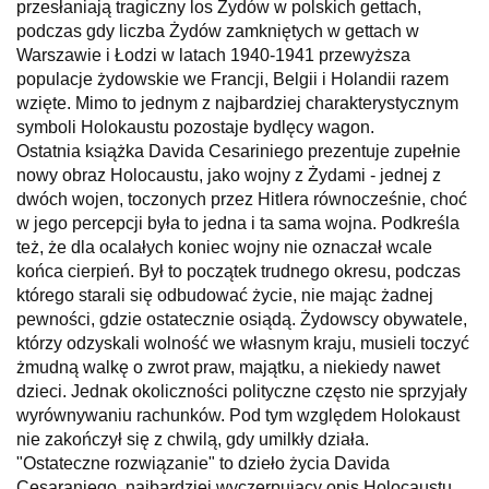
przesłaniają tragiczny los Żydów w polskich gettach,
podczas gdy liczba Żydów zamkniętych w gettach w
Warszawie i Łodzi w latach 1940-1941 przewyższa
populacje żydowskie we Francji, Belgii i Holandii razem
wzięte. Mimo to jednym z najbardziej charakterystycznym
symboli Holokaustu pozostaje bydlęcy wagon.
Ostatnia książka Davida Cesariniego prezentuje zupełnie
nowy obraz Holocaustu, jako wojny z Żydami - jednej z
dwóch wojen, toczonych przez Hitlera równocześnie, choć
w jego percepcji była to jedna i ta sama wojna. Podkreśla
też, że dla ocalałych koniec wojny nie oznaczał wcale
końca cierpień. Był to początek trudnego okresu, podczas
którego starali się odbudować życie, nie mając żadnej
pewności, gdzie ostatecznie osiądą. Żydowscy obywatele,
którzy odzyskali wolność we własnym kraju, musieli toczyć
żmudną walkę o zwrot praw, majątku, a niekiedy nawet
dzieci. Jednak okoliczności polityczne często nie sprzyjały
wyrównywaniu rachunków. Pod tym względem Holokaust
nie zakończył się z chwilą, gdy umilkły działa.
"Ostateczne rozwiązanie" to dzieło życia Davida
Cesaraniego, najbardziej wyczerpujący opis Holocaustu,