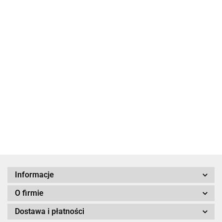
Doznać
Kuchnia
cudu?
Dziewczęta
Polanim. Z
żydowska
z pokoju
34.90
Polski do
19.00
28
Izraela
Syrop z piołunu.
39.90
39.90
Wygnani w akcji
"Wisła"
39.90
Informacje
O firmie
Dostawa i płatności