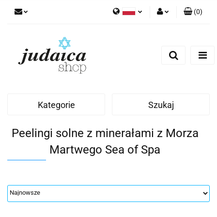
(
0
)
Polski
Zaloguj się
Zarejestruj się
Dodaj zgłoszenie
Zgody cookies
Kategorie
Szukaj
Peelingi solne z minerałami z Morza
Martwego Sea of Spa