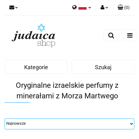
(
0
)
Polski
Zaloguj się
Zarejestruj się
Dodaj zgłoszenie
Zgody cookies
Kategorie
Szukaj
Oryginalne izraelskie perfumy z
minerałami z Morza Martwego