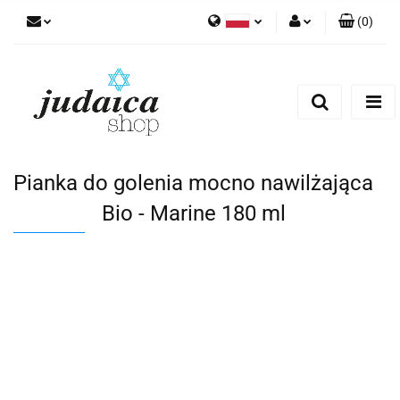
(
0
)
Polski
Zaloguj się
Zarejestruj się
Dodaj zgłoszenie
Zgody cookies
Pianka do golenia mocno nawilżająca
Bio - Marine 180 ml