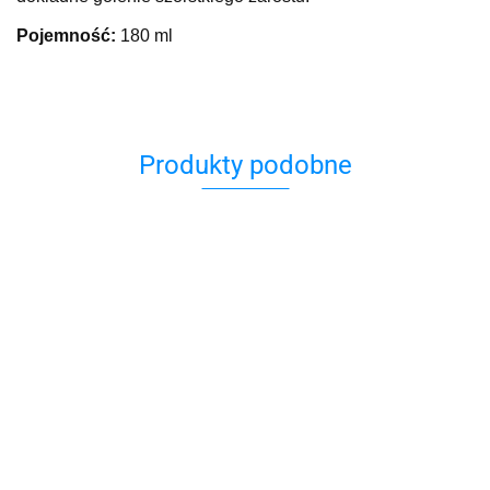
Pojemność:
180 ml
Produkty podobne
Błoto
mineralne
H&B
z Morza
Odżywczy
49.00
ALTERNATIVE
Martwego
H&B Szampon i
Szampon dla
PLUS –
59.00
600 g
Żel pod Prysznic
Mężczyzn z
Intensywny Krem