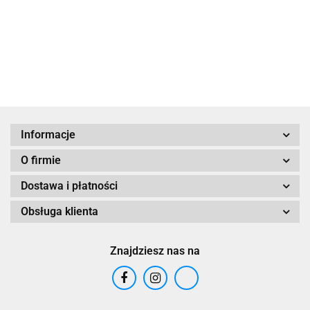
dla Mężczyzn z
Morza
75.00
do stóp z Morza
65.00
Morza Martwego
Martwego
Martwego 150
2w1 - 780 ml
ml
Informacje
O firmie
Dostawa i płatności
Obsługa klienta
Znajdziesz nas na