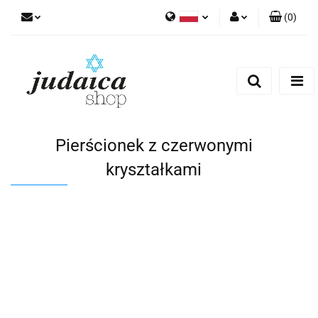
(
0
)
Polski
Zaloguj się
Zarejestruj się
Dodaj zgłoszenie
Zgody cookies
Pierścionek z czerwonymi
kryształkami