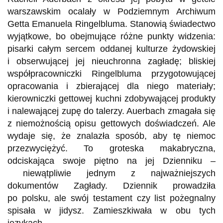
warszawskim ocalały w Podziemnym Archiwum
Getta Emanuela Ringelbluma. Stanowią świadectwo
wyjątkowe, bo obejmujące różne punkty widzenia:
pisarki całym sercem oddanej kulturze żydowskiej
i obserwującej jej nieuchronna zagładę; bliskiej
współpracowniczki Ringelbluma przygotowującej
opracowania i zbierającej dla niego materiały;
kierowniczki gettowej kuchni zdobywającej produkty
i nalewającej zupę do talerzy. Auerbach zmagała się
z niemożnością opisu gettowych doświadczeń. Ale
wydaje się, że znalazła sposób, aby tę niemoc
przezwyciężyć. To groteska makabryczna,
odciskająca swoje piętno na jej Dzienniku –
niewątpliwie jednym z najważniejszych
dokumentów Zagłady. Dziennik prowadziła
po polsku, ale swój testament czy list pożegnalny
spisała w jidysz. Zamieszkiwała w obu tych