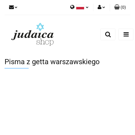
(
0
)
Polski
Zaloguj się
Zarejestruj się
Dodaj zgłoszenie
Zgody cookies
Pisma z getta warszawskiego