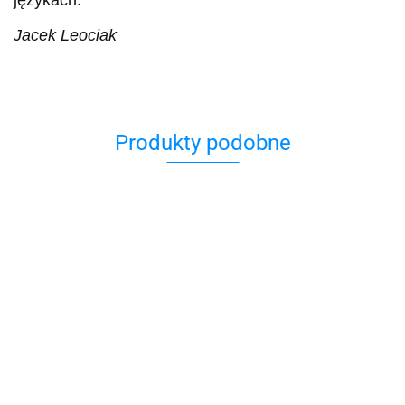
językach.
Jacek Leociak
Produkty podobne
Doznać
Kuchnia
cudu?
Dziewczęta
Polanim. Z
żydowska
z pokoju
34.90
Polski do
19.00
28
Izraela
Syrop z piołunu.
39.90
39.90
Wygnani w akcji