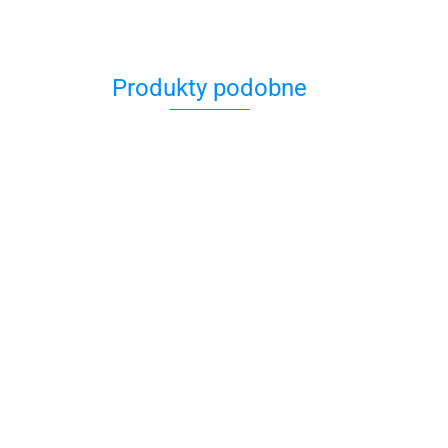
Produkty podobne
Świeczka
Chanukowa
7.00
Zak
alf
5.0
ech odejdą
i trudy”