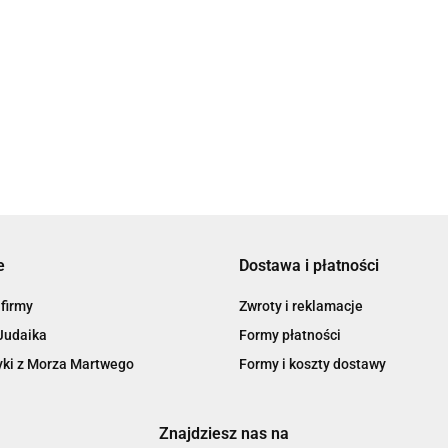
Pocztówka “Wysyłam
pozdrowienia poprzez lądy i
morza”
6.00
e
Dostawa i płatności
 firmy
Zwroty i reklamacje
Judaika
Formy płatności
ki z Morza Martwego
Formy i koszty dostawy
Znajdziesz nas na