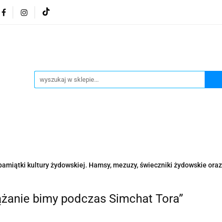
osmetyki z Morza Martwego
Kosmetyki z Morza Martwe
ratura żydowska
Biżuteria Judaica
Kosmetyki Morz
 Martwego
Biżuteria By Dziubeka
Kosmetyki H&b
Herbaty koszerne
Artykuły koszerne
go
Kosmetyki z Morza Martwego Sea of Spa
Judaik
j Michałowski
Kawa Kuzmir Cafe
Pocztówka "Żydo
twe Dr.Sea
Kosmetyki z Morza Martwego
Biżuteria
pamiątki kultury żydowskiej. Hamsy, mezuzy, świeczniki żydowskie oraz 
Artykuły koszerne
Akwarele Bartłomiej Michałowski
 z Izraela
Health&Beauty Dead Sea Minerals
ążanie bimy podczas Simchat Tora”
Pamiątki z Izraela
Health&Beauty Dead Sea Minerals