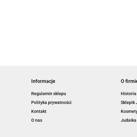
Pocztówka “Lekarzu z Nieba,
6.00
obdarz nas hojnie zdrowiem”
6.00
Informacje
O firmi
Regulamin sklepu
Historia
Polityka prywatności
Sklepik 
Kontakt
Kosmety
O nas
Judaika