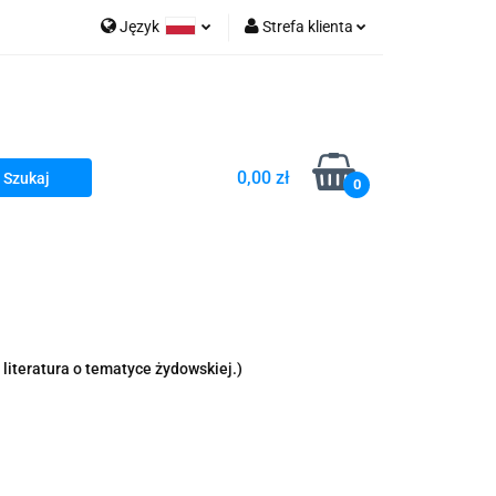
Język
Strefa klienta
go Sea of Spa
Polski
Zaloguj się
e Martwe Dr.Sea
Zarejestruj się
Dodaj zgłoszenie
0,00 zł
Zgody cookies
0
a
Literatura żydowska
wski Kazimierz"
 By Dziubeka
Kosmetyki H&b
literatura o tematyce żydowskiej.)
Kawa Kuzmir Cafe
Pachnidła Nałęczowskie Kwiaty