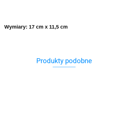
Wymiary: 17 cm x 11,5 cm
Produkty podobne
Pocztówka
Pocztówka
Pocztówka
Pocztówka
Pocztówka
Pocz
"Kazimierz
"Kazimierz
"Wnętrze
"Wnętrze
"Żydowski
"Żydo