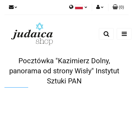
(
0
)
Polski
Zaloguj się
Zarejestruj się
Dodaj zgłoszenie
Zgody cookies
Pocztówka "Kazimierz Dolny,
panorama od strony Wisły" Instytut
Sztuki PAN