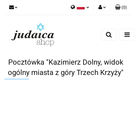
(
0
)
Polski
Zaloguj się
Zarejestruj się
Dodaj zgłoszenie
Zgody cookies
Pocztówka "Kazimierz Dolny, widok
ogólny miasta z góry Trzech Krzyży"