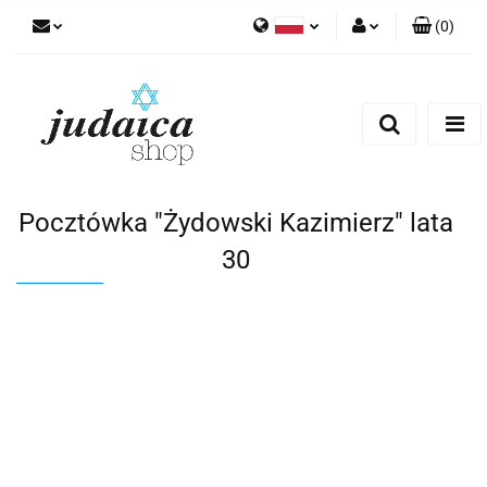
(
0
)
Polski
Zaloguj się
Zarejestruj się
Dodaj zgłoszenie
Zgody cookies
Pocztówka "Żydowski Kazimierz" lata
30