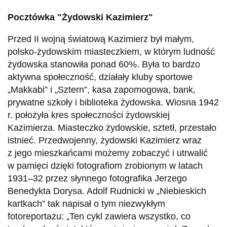
Pocztówka "Żydowski Kazimierz"
Przed II wojną światową Kazimierz był małym,
polsko-żydowskim miasteczkiem, w którym ludność
żydowska stanowiła ponad 60%. Była to bardzo
aktywna społeczność, działały kluby sportowe
„Makkabi” i „Sztern”, kasa zapomogowa, bank,
prywatne szkoły i biblioteka żydowska. Wiosna 1942
r. położyła kres społeczności żydowskiej
Kazimierza. Miasteczko żydowskie, sztetł, przestało
istnieć. Przedwojenny, żydowski Kazimierz wraz
z jego mieszkańcami możemy zobaczyć i utrwalić
w pamięci dzięki fotografiom zrobionym w latach
1931–32 przez słynnego fotografika Jerzego
Benedykta Dorysa. Adolf Rudnicki w „Niebieskich
kartkach” tak napisał o tym niezwykłym
fotoreportażu: „Ten cykl zawiera wszystko, co