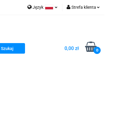
Język
Strefa klienta
go Sea of Spa
Polski
Zaloguj się
e Martwe Dr.Sea
Zarejestruj się
Dodaj zgłoszenie
0,00 zł
Zgody cookies
0
a
Literatura żydowska
wski Kazimierz"
 By Dziubeka
Kosmetyki H&b
Kawa Kuzmir Cafe
Pachnidła Nałęczowskie Kwiaty