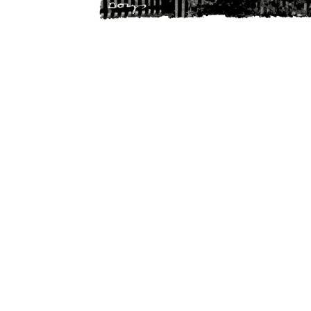
Pocztówka
Pocztówka
Poczt
"Kazimierz
"Wnętrze
"Wnętr
Pocztówka
Dolny" Targ
10.00
Synagogi
Synag
"Kazimierz
z końmi
10.00
10.00
Kazimierz
Kazim
Dolny nad
10.00
Dolny"
Dolny
Wisłą" Instytut