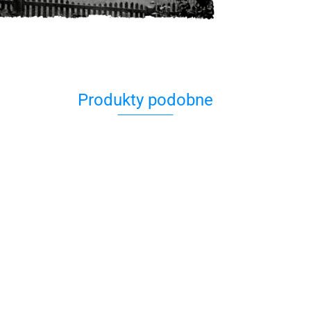
Produkty podobne
Pocztówka
Pocztówka
Pocztówka
"Żydowski
ówka
Pocztówka
"Żydowski
"Żydowski
Kazimierz"
ze
Poczt
Kazimierz
Kazimierz"
10.00
Kazimierz"
ogi"
10.00
10.00
cyklu 
dolny nad
B.J.Dorys
B.J. Dorys
10.00
ierz
Dolny 
Wisłą Przy
10.00
1931-
studni