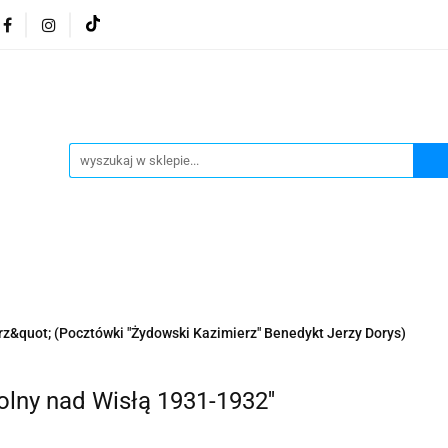
osmetyki z Morza Martwego
Kosmetyki z Morza Martwe
ratura żydowska
Biżuteria Judaica
Kosmetyki Morz
 Martwego
Biżuteria By Dziubeka
Kosmetyki H&b
Herbaty koszerne
Artykuły koszerne
go
Kosmetyki z Morza Martwego Sea of Spa
Judaik
j Michałowski
Kawa Kuzmir Cafe
Pocztówka "Żydo
twe Dr.Sea
Kosmetyki z Morza Martwego
Biżuteria
z&quot; (Pocztówki "Żydowski Kazimierz" Benedykt Jerzy Dorys)
Artykuły koszerne
Akwarele Bartłomiej Michałowski
 z Izraela
Health&Beauty Dead Sea Minerals
olny nad Wisłą 1931-1932''
Pamiątki z Izraela
Health&Beauty Dead Sea Minerals