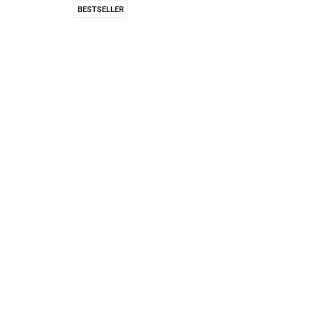
Pachnidła Nałęczo
BESTSELLER