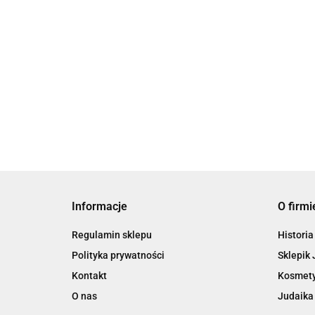
bajki…
39.00
Informacje
O firmi
Regulamin sklepu
Historia
Polityka prywatności
Sklepik 
Kontakt
Kosmety
O nas
Judaika