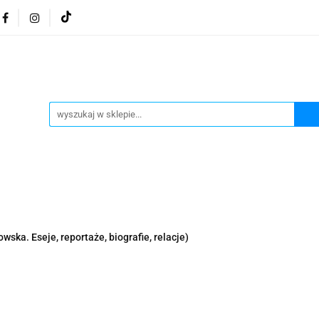
osmetyki z Morza Martwego
Kosmetyki z Morza Martwe
ratura żydowska
Biżuteria Judaica
Kosmetyki Morz
 Martwego
Biżuteria By Dziubeka
Kosmetyki H&b
Herbaty koszerne
Artykuły koszerne
go
Kosmetyki z Morza Martwego Sea of Spa
Judaik
j Michałowski
Kawa Kuzmir Cafe
Pocztówka "Żydo
twe Dr.Sea
Kosmetyki z Morza Martwego
Biżuteria
wska. Eseje, reportaże, biografie, relacje)
Artykuły koszerne
Akwarele Bartłomiej Michałowski
 z Izraela
Health&Beauty Dead Sea Minerals
Pamiątki z Izraela
Health&Beauty Dead Sea Minerals