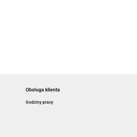
Cień w cień. Za cieniem Zuzanny
Ginczanki
39.00
Obsługa klienta
Godziny pracy