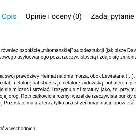
Opis
Opinie i oceny (0)
Zadaj pytanie
również osobiście „mitomańskiej” autodestrukcji (jak pisze Da
owego usytuowanego poza rzeczywistością i zdaje się zmienia
ąga swój prawdziwy Heimat na dnie morza, obok Lewiatana (…). 
iazität, metaforę habsburską i metaforę żydowską: bohaterem p
 się milczeć i strzelać, i rezygnuje z literatury, jako, że „przyjm
j drogi Roth całkowicie rozmył wszelkie rzeczywiste punkty od
. Pozostaje mu już teraz tylko przestrzeń imaginacji: opowieść 
Żydów wschodnich