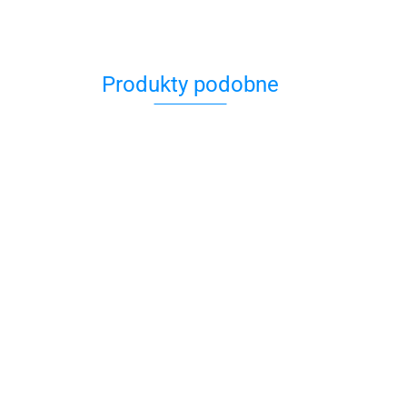
Produkty podobne
Białe
miasta
42.00
Brzechw
Baderowie z ulicy
Bibliotekarka z
dzieci
Jakuba
Auschwitz
49.90
39.00
39.90
z