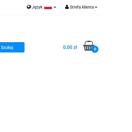
Język
Strefa klienta
go Sea of Spa
Polski
Zaloguj się
e Martwe Dr.Sea
Zarejestruj się
Dodaj zgłoszenie
0,00 zł
Zgody cookies
0
a
Literatura żydowska
wski Kazimierz"
 By Dziubeka
Kosmetyki H&b
Kawa Kuzmir Cafe
Pachnidła Nałęczowskie Kwiaty