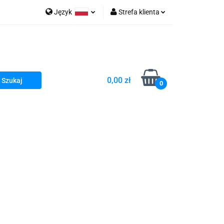
Język
Strefa klienta
go Sea of Spa
Polski
Zaloguj się
e Martwe Dr.Sea
Zarejestruj się
Dodaj zgłoszenie
0,00 zł
Zgody cookies
0
a
Literatura żydowska
wski Kazimierz"
 By Dziubeka
Kosmetyki H&b
Kawa Kuzmir Cafe
Pachnidła Nałęczowskie Kwiaty