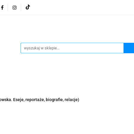
osmetyki z Morza Martwego
Kosmetyki z Morza Martwe
ratura żydowska
Biżuteria Judaica
Kosmetyki Morz
 Martwego
Biżuteria By Dziubeka
Kosmetyki H&b
Herbaty koszerne
Artykuły koszerne
go
Kosmetyki z Morza Martwego Sea of Spa
Judaik
j Michałowski
Kawa Kuzmir Cafe
Pocztówka "Żydo
twe Dr.Sea
Kosmetyki z Morza Martwego
Biżuteria
wska. Eseje, reportaże, biografie, relacje)
Artykuły koszerne
Akwarele Bartłomiej Michałowski
 z Izraela
Health&Beauty Dead Sea Minerals
Pamiątki z Izraela
Health&Beauty Dead Sea Minerals