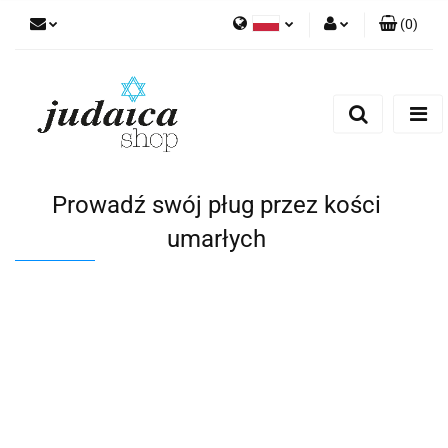
(
0
)
Polski
Zaloguj się
Zarejestruj się
Dodaj zgłoszenie
Zgody cookies
Prowadź swój pług przez kości
umarłych