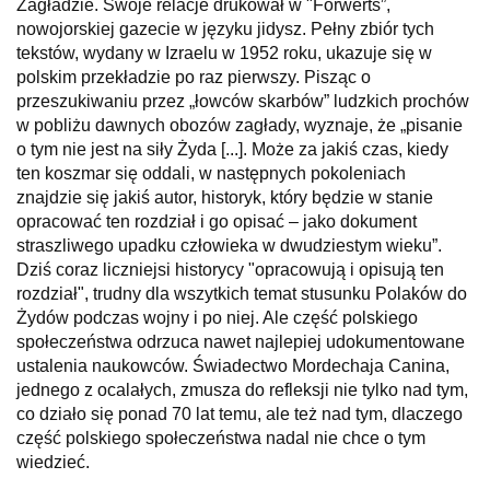
Zagładzie. Swoje relacje drukował w "Forwerts”,
nowojorskiej gazecie w języku jidysz. Pełny zbiór tych
tekstów, wydany w Izraelu w 1952 roku, ukazuje się w
polskim przekładzie po raz pierwszy. Pisząc o
przeszukiwaniu przez „łowców skarbów” ludzkich prochów
w pobliżu dawnych obozów zagłady, wyznaje, że „pisanie
o tym nie jest na siły Żyda [...]. Może za jakiś czas, kiedy
ten koszmar się oddali, w następnych pokoleniach
znajdzie się jakiś autor, historyk, który będzie w stanie
opracować ten rozdział i go opisać – jako dokument
straszliwego upadku człowieka w dwudziestym wieku”.
Dziś coraz liczniejsi historycy "opracowują i opisują ten
rozdział", trudny dla wszytkich temat stusunku Polaków do
Żydów podczas wojny i po niej. Ale część polskiego
społeczeństwa odrzuca nawet najlepiej udokumentowane
ustalenia naukowców. Świadectwo Mordechaja Canina,
jednego z ocalałych, zmusza do refleksji nie tylko nad tym,
co działo się ponad 70 lat temu, ale też nad tym, dlaczego
część polskiego społeczeństwa nadal nie chce o tym
wiedzieć.