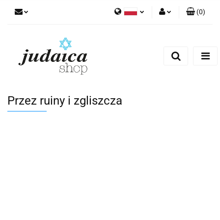
(
0
)
Polski
Zaloguj się
Zarejestruj się
Dodaj zgłoszenie
Zgody cookies
Przez ruiny i zgliszcza