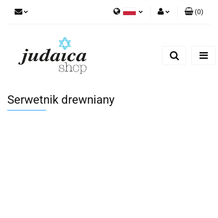
(
0
)
Polski
Zaloguj się
Zarejestruj się
Dodaj zgłoszenie
Zgody cookies
Serwetnik drewniany