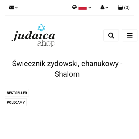
(
0
)
Polski
Zaloguj się
Zarejestruj się
Dodaj zgłoszenie
Zgody cookies
Świecznik żydowski, chanukowy -
Shalom
BESTSELLER
POLECAMY