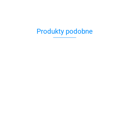
Produkty podobne
Świecznik
Charms
hawdalowy
Magnes
Świecznik
świecznik
ceramiczny
159.00
Menora Kolor
menora
menora
79.00
Złoty
29.00
150.00