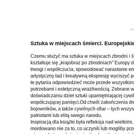
Sztuka w miejscach śmierci. Europejskie
Czemu służyć ma sztuka w miejscach zbrodni i śmi
kształtuje się „krajobraz po zbrodniach” Europy
trwogi i współczucia, spowodować narastanie em
artystyczny ład i kreatywną ekspresję wyciszyć
te pytania odpowiedzieć może przede wszystkim
potrzebami i estetyczną wrażliwością. Zebrane w
doświadczaniu dzieł sztuki upamiętniającej cywi
współczującej pamięci.Od chwili zakończenia dr
bojowników, a także cywilnych ofiar – tych wszys
patriotami lub elitą swego narodu.
Inspiracją dla książki była refleksja nad wielki
mordowano nie za to, co uczynili lub mogliby p