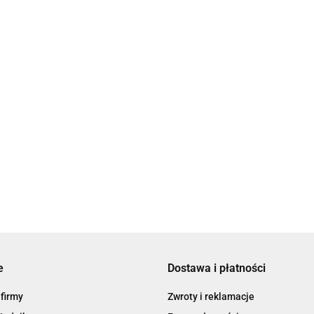
Polanim. Z Polski do Izraela
39.90
Syrop z piołunu. Wygnani w 
39.90
e
Dostawa i płatności
 firmy
Zwroty i reklamacje