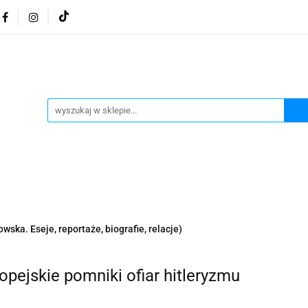
osmetyki z Morza Martwego
Kosmetyki z Morza Martwe
ratura żydowska
Biżuteria Judaica
Kosmetyki Morz
 Martwego
Biżuteria By Dziubeka
Kosmetyki H&b
Herbaty koszerne
Artykuły koszerne
go
Kosmetyki z Morza Martwego Sea of Spa
Judaik
j Michałowski
Kawa Kuzmir Cafe
Pocztówka "Żydo
twe Dr.Sea
Kosmetyki z Morza Martwego
Biżuteria
wska. Eseje, reportaże, biografie, relacje)
Artykuły koszerne
Akwarele Bartłomiej Michałowski
 z Izraela
Health&Beauty Dead Sea Minerals
opejskie pomniki ofiar hitleryzmu
Pamiątki z Izraela
Health&Beauty Dead Sea Minerals