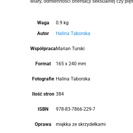
wiary, odmienności orientacji seksualnej czy pię
Waga
0.9 kg
Autor
Halina Taborska
Współpraca
Marian Turski
Format
165 x 240 mm
Fotografie
Halina Taborska
Ilość stron
384
ISBN
978-83-7866-229-7
Oprawa
miękka ze skrzydełkami