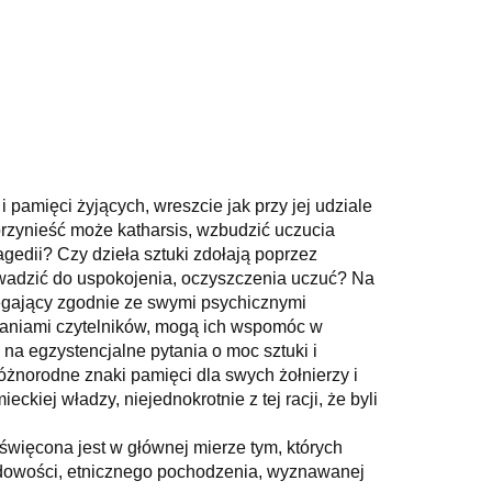
 pamięci żyjących, wreszcie jak przy jej udziale
przynieść może katharsis, wzbudzić uczucia
edii? Czy dzieła sztuki zdołają poprzez
owadzić do uspokojenia, oczyszczenia uczuć? Na
egający zgodnie ze swymi psychicznymi
oznaniami czytelników, mogą ich wspomóc w
 na egzystencjalne pytania o moc sztuki i
óżnorodne znaki pamięci dla swych żołnierzy i
kiej władzy, niejednokrotnie z tej racji, że byli
oświęcona jest w głównej mierze tym, których
rodowości, etnicznego pochodzenia, wyznawanej