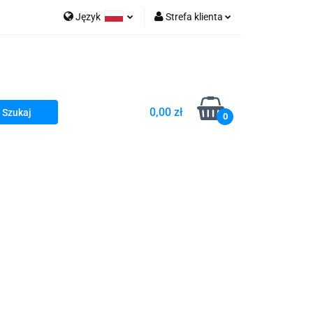
Język
Strefa klienta
go Sea of Spa
Polski
Zaloguj się
e Martwe Dr.Sea
Zarejestruj się
Dodaj zgłoszenie
0,00 zł
Zgody cookies
0
a
Literatura żydowska
wski Kazimierz"
 By Dziubeka
Kosmetyki H&b
Kawa Kuzmir Cafe
Pachnidła Nałęczowskie Kwiaty