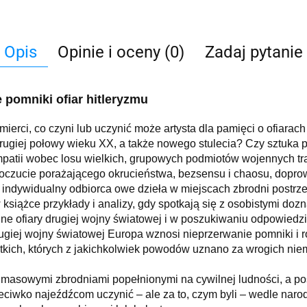
Opis
Opinie i oceny (0)
Zadaj pytanie
 pomniki ofiar hitleryzmu
erci, co czyni lub uczynić może artysta dla pamięci o ofiarach i
 drugiej połowy wieku XX, a także nowego stulecia? Czy sztuka 
patii wobec losu wielkich, grupowych podmiotów wojennych trag
 poczucie porażającego okrucieństwa, bezsensu i chaosu, dopr
 indywidualny odbiorca owe dzieła w miejscach zbrodni postrz
 książce przykłady i analizy, gdy spotkają się z osobistymi d
lne ofiary drugiej wojny światowej i w poszukiwaniu odpowiedzi
ugiej wojny światowej Europa wznosi nieprzerwanie pomniki i r
tkich, których z jakichkolwiek powodów uznano za wrogich niemiec
mi, masowymi zbrodniami popełnionymi na cywilnej ludności, a p
rzeciwko najeźdźcom uczynić – ale za to, czym byli – wedle na