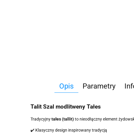
Opis
Parametry
In
Talit Szal modlitweny Tałes
Tradycyjny
tałes (tallit)
to nieodłączny element żydowski
✔️ Klasyczny design inspirowany tradycją