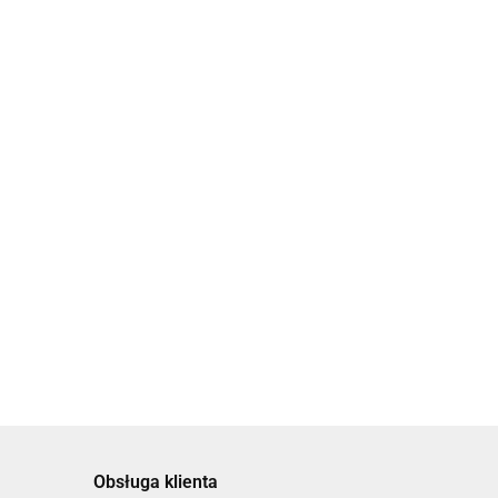
 Chałe Szabat Szalom
Obsługa klienta