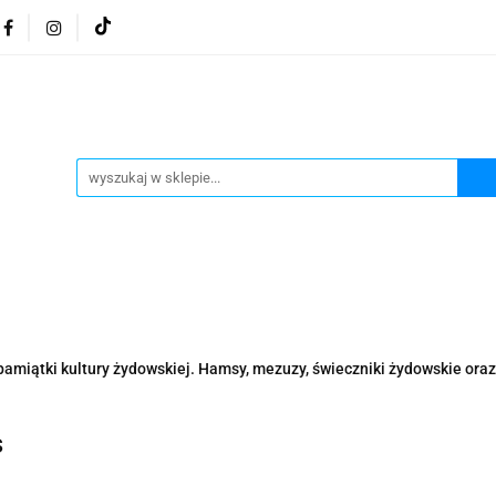
osmetyki z Morza Martwego
Kosmetyki z Morza Martwe
ratura żydowska
Biżuteria Judaica
Kosmetyki Morz
 Martwego
Biżuteria By Dziubeka
Kosmetyki H&b
Herbaty koszerne
Artykuły koszerne
go
Kosmetyki z Morza Martwego Sea of Spa
Judaik
j Michałowski
Kawa Kuzmir Cafe
Pocztówka "Żydo
twe Dr.Sea
Kosmetyki z Morza Martwego
Biżuteria
pamiątki kultury żydowskiej. Hamsy, mezuzy, świeczniki żydowskie oraz 
Artykuły koszerne
Akwarele Bartłomiej Michałowski
 z Izraela
Health&Beauty Dead Sea Minerals
s
Pamiątki z Izraela
Health&Beauty Dead Sea Minerals