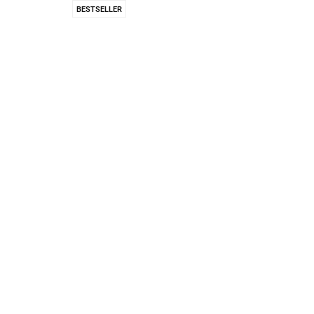
Pachnidła Nałęczo
BESTSELLER