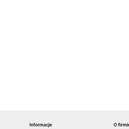
Mezuza z brą
Mazuza z brązu - OLIVE MEZUZAH
400.00
400.00
Informacje
O firmi