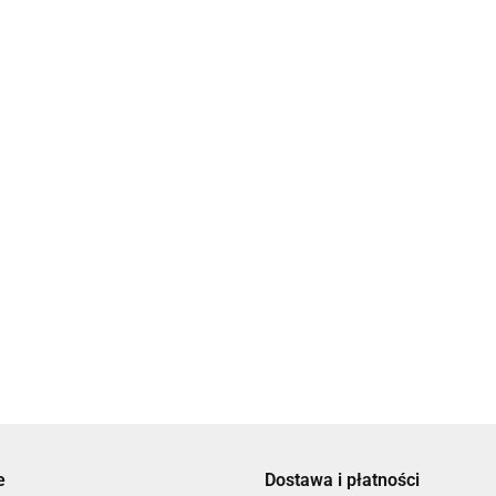
zu - OAT MEZUZAH
Serweta na
Mezuza z Brązu - PINE MEZUZAH
350.00
400.00
e
Dostawa i płatności