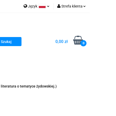
Język
Strefa klienta
go Sea of Spa
Polski
Zaloguj się
e Martwe Dr.Sea
Zarejestruj się
Dodaj zgłoszenie
0,00 zł
Zgody cookies
0
a
Literatura żydowska
wski Kazimierz"
 By Dziubeka
Kosmetyki H&b
literatura o tematyce żydowskiej.)
Kawa Kuzmir Cafe
Pachnidła Nałęczowskie Kwiaty