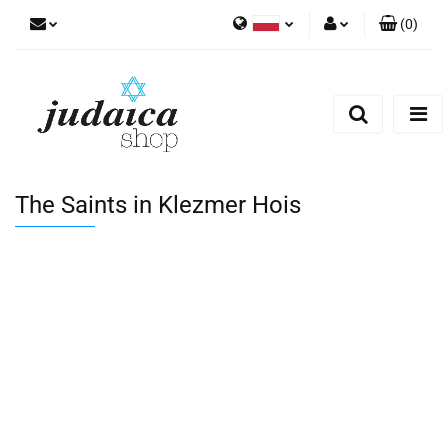
(
0
)
Polski
Zaloguj się
Zarejestruj się
Dodaj zgłoszenie
Zgody cookies
The Saints in Klezmer Hois