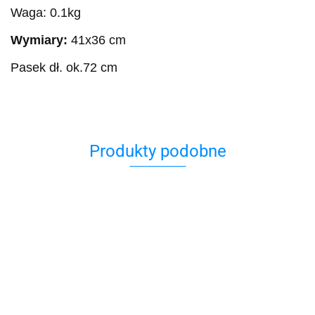
Waga: 0.1kg
Wymiary:
41x36 cm
Pasek dł. ok.72 cm
Produkty podobne
Bombka
hamsa
Bransoletka
Bransoletka
Bransoletka
Bransoletka
Bran
Czarna
czerowna
na sznurku
na sznurku
na s
30.00