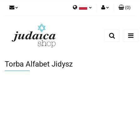
(
0
)
Polski
Zaloguj się
Zarejestruj się
Dodaj zgłoszenie
Zgody cookies
Torba Alfabet Jidysz