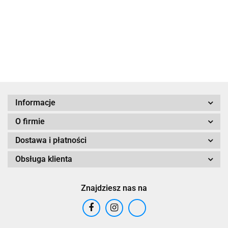
Hamsa
na sznurku
z Hamsą
z Hamsą
z Ha
39.00
39.00
39.00
39.00
39.00
Cyrkonie
z Hamsą
Informacje
O firmie
Dostawa i płatności
Obsługa klienta
Znajdziesz nas na