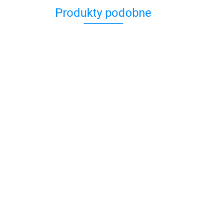
Produkty podobne
Bransoletka
Bransoletka
czarna z
czarna z
Bransoletka czarna
perłami By
agatami Black
Bransol
79.00
79.00
z agatami i
Dziuebka
Magic
złota z
kwarcami Black
86.00
nieskoń
Magic
59.00
Dziube