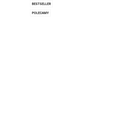
Pachnidła Nałęczo
BESTSELLER
POLECAMY