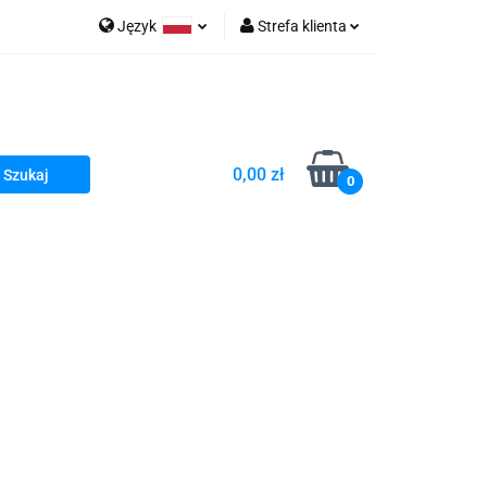
Język
Strefa klienta
go Sea of Spa
Polski
Zaloguj się
e Martwe Dr.Sea
Zarejestruj się
Dodaj zgłoszenie
0,00 zł
Zgody cookies
0
a
Literatura żydowska
wski Kazimierz"
 By Dziubeka
Kosmetyki H&b
Kawa Kuzmir Cafe
Pachnidła Nałęczowskie Kwiaty