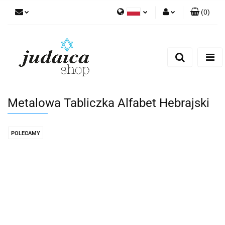
(
0
)
Polski
Zaloguj się
Zarejestruj się
Dodaj zgłoszenie
Zgody cookies
Metalowa Tabliczka Alfabet Hebrajski
POLECAMY