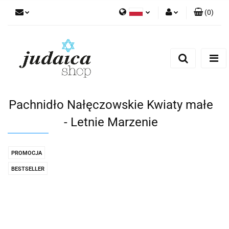
(
0
)
Polski
Zaloguj się
Zarejestruj się
Dodaj zgłoszenie
Zgody cookies
Pachnidło Nałęczowskie Kwiaty małe
- Letnie Marzenie
PROMOCJA
BESTSELLER