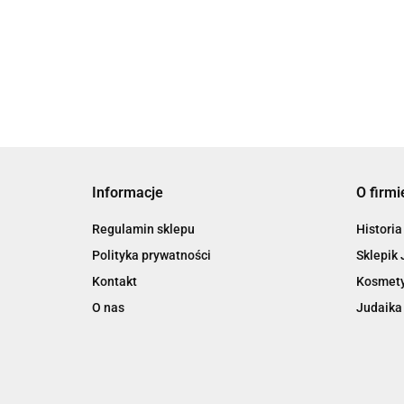
Morze Martwe 50 ML
99.00
93.06
Informacje
O firmi
Regulamin sklepu
Historia
Polityka prywatności
Sklepik 
Kontakt
Kosmety
O nas
Judaika