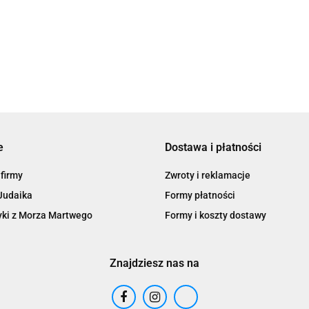
109.00
Morza Martwego 150 ml
75.00
e
Dostawa i płatności
 firmy
Zwroty i reklamacje
Judaika
Formy płatności
ki z Morza Martwego
Formy i koszty dostawy
Znajdziesz nas na