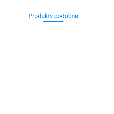
Produkty podobne
Balsam po Goleniu
do Twarzy Metro
ce z
Sexual 150 ml
99.00
Bio Sp
ALTERNATIVE PLUS –
odżywc
Intensywny Krem do stóp z
maska 