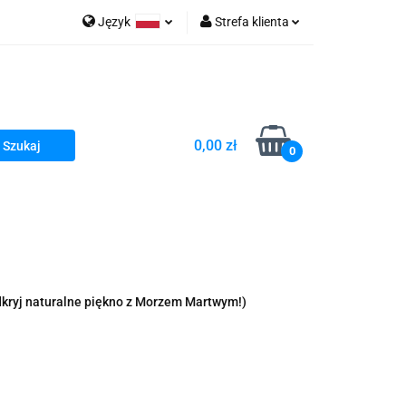
Język
Strefa klienta
go Sea of Spa
Polski
Zaloguj się
e Martwe Dr.Sea
Zarejestruj się
Dodaj zgłoszenie
0,00 zł
Zgody cookies
0
a
Literatura żydowska
wski Kazimierz"
 By Dziubeka
Kosmetyki H&b
dkryj naturalne piękno z Morzem Martwym!)
Kawa Kuzmir Cafe
Pachnidła Nałęczowskie Kwiaty