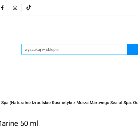
osmetyki z Morza Martwego
Kosmetyki z Morza Martwe
ratura żydowska
Biżuteria Judaica
Kosmetyki Morz
 Martwego
Biżuteria By Dziubeka
Kosmetyki H&b
Herbaty koszerne
Artykuły koszerne
go
Kosmetyki z Morza Martwego Sea of Spa
Judaik
j Michałowski
Kawa Kuzmir Cafe
Pocztówka "Żydo
twe Dr.Sea
Kosmetyki z Morza Martwego
Biżuteria
Spa (Naturalne Izraelskie Kosmetyki z Morza Martwego Sea of Spa. O
Artykuły koszerne
Akwarele Bartłomiej Michałowski
 z Izraela
Health&Beauty Dead Sea Minerals
arine 50 ml
Pamiątki z Izraela
Health&Beauty Dead Sea Minerals