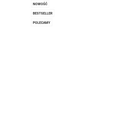
Pachnidła Nałęczo
NOWOŚĆ
BESTSELLER
POLECAMY