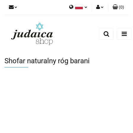
(
0
)
Polski
Zaloguj się
Zarejestruj się
Dodaj zgłoszenie
Zgody cookies
Shofar naturalny róg barani