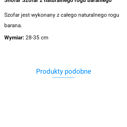
Shofar Szofar z naturalnego rogu baraniego
Szofar jest wykonany z całego naturalnego rogu
barana.
Wymiar:
28-35 cm
Produkty podobne
Shofar
Bombka
Balony
róg
hamsa
Zestaw
Arka