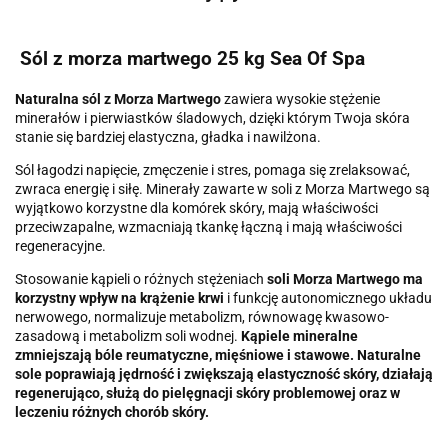
Sól z morza martwego 25 kg Sea Of Spa
Naturalna sól z Morza Martwego
zawiera wysokie stężenie
minerałów i pierwiastków śladowych, dzięki którym Twoja skóra
stanie się bardziej elastyczna, gładka i nawilżona.
Sól łagodzi napięcie, zmęczenie i stres, pomaga się zrelaksować,
zwraca energię i siłę. Minerały zawarte w soli z Morza Martwego są
wyjątkowo korzystne dla komórek skóry, mają właściwości
przeciwzapalne, wzmacniają tkankę łączną i mają właściwości
regeneracyjne.
Stosowanie kąpieli o różnych stężeniach
soli Morza Martwego ma
korzystny wpływ na krążenie krwi
i funkcję autonomicznego układu
nerwowego, normalizuje metabolizm, równowagę kwasowo-
zasadową i metabolizm soli wodnej.
Kąpiele mineralne
zmniejszają bóle reumatyczne, mięśniowe i stawowe. Naturalne
sole poprawiają jędrność i zwiększają elastyczność skóry, działają
regenerująco, służą do pielęgnacji skóry problemowej oraz w
leczeniu różnych chorób skóry.