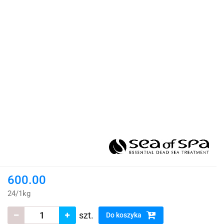
600.00
24
/
1kg
szt.
Do koszyka