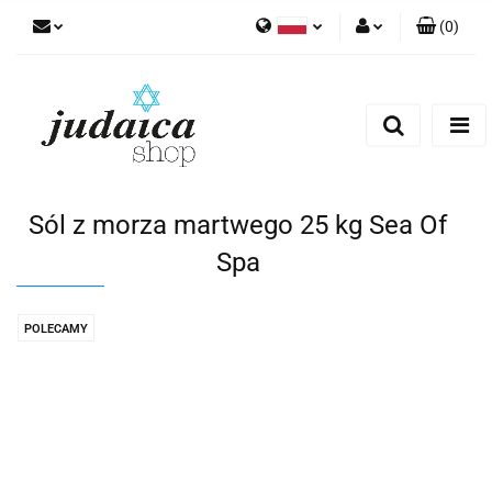
(
0
)
Polski
Zaloguj się
Zarejestruj się
Dodaj zgłoszenie
Zgody cookies
Sól z morza martwego 25 kg Sea Of
Spa
POLECAMY