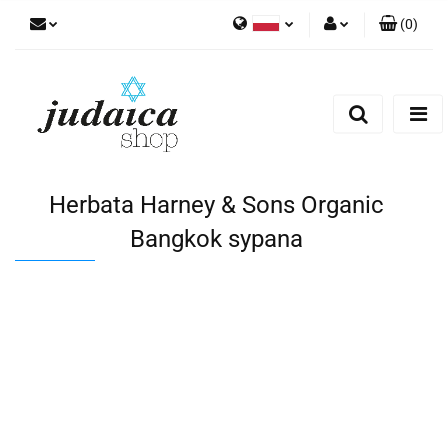
(
0
)
Polski
Zaloguj się
Zarejestruj się
Dodaj zgłoszenie
Zgody cookies
Herbata Harney & Sons Organic
Bangkok sypana