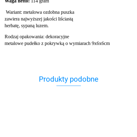
Waga netto:
114 gram
Wariant: metalowa ozdobna puszka
zawiera najwyższej jakości liściastą
herbatę, sypaną luzem.
Rodzaj opakowania: dekoracyjne
metalowe pudełko z pokrywką o wymiarach 9x6x6cm
Produkty podobne
H&S
H&S
H&S