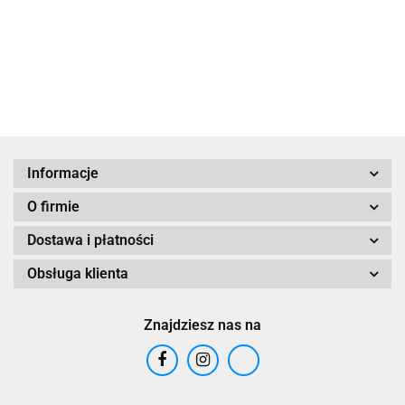
Bartłomiej
18x24 cm
Michałowski
270.00
Bartłomiej
Michałowski 18 x
Michałowski
24 cm
Informacje
O firmie
Dostawa i płatności
Obsługa klienta
Znajdziesz nas na