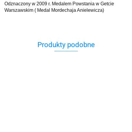
Odznaczony w 2009 r. Medalem Powstania w Getcie
Warszawskim ( Medal Mordechaja Anielewicza)
Produkty podobne
Obraz
Obraz
Obraz
akwarela
Akwarela
Akwarela
Obraz akwarela
Bartłomiej
18x24 cm
270.00
270.00
Kazimierz
Kazimierz Dolny
Michałowski
Bartłomiej
230.00
Dolny