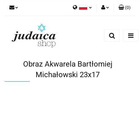
(
0
)
Polski
Zaloguj się
Zarejestruj się
Dodaj zgłoszenie
Zgody cookies
Obraz Akwarela Bartłomiej
Michałowski 23x17