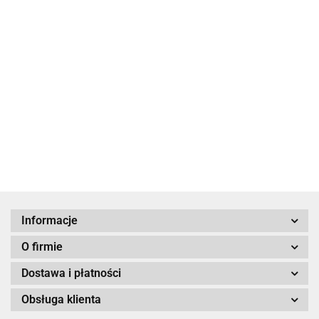
Obraz
Akwarela
30x40 I
400.00
Obraz akwarela
Obraz Akwarela
Obraz akwarela
Bartłomiej
18x24 cm
Bartłomiej
Michałowski
Bartłomiej
Michałowski 24
270.00
270.00
350.00
18x24 cm
Michałowski
x 30 cm
Informacje
O firmie
Dostawa i płatności
Obsługa klienta