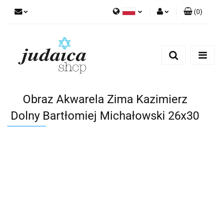
(
0
)
Polski
Zaloguj się
Zarejestruj się
Dodaj zgłoszenie
Zgody cookies
Obraz Akwarela Zima Kazimierz
Dolny Bartłomiej Michałowski 26x30