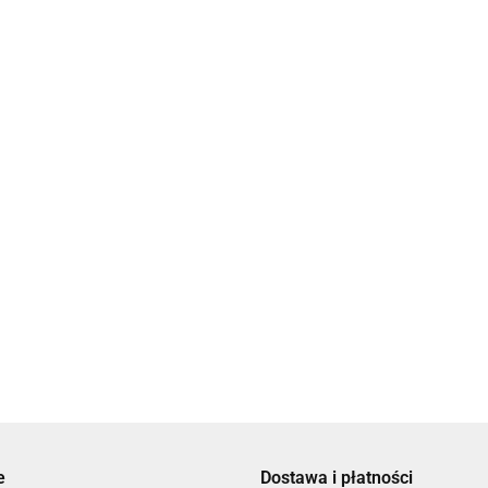
Bransoletka
Bransoletka
czarna z
czarna z
Bransoletka czarna
perłami By
agatami Black
Bransol
79.00
79.00
z agatami i
Dziuebka
Magic
złota z
kwarcami Black
86.00
nieskoń
Magic
59.00
Dziube
e
Dostawa i płatności