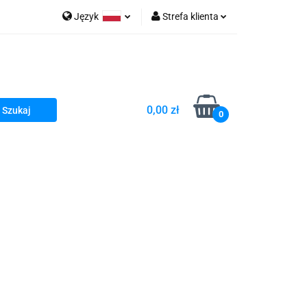
Język
Strefa klienta
go Sea of Spa
Polski
Zaloguj się
e Martwe Dr.Sea
Zarejestruj się
Dodaj zgłoszenie
0,00 zł
Zgody cookies
0
a
Literatura żydowska
wski Kazimierz"
 By Dziubeka
Kosmetyki H&b
Kawa Kuzmir Cafe
Pachnidła Nałęczowskie Kwiaty