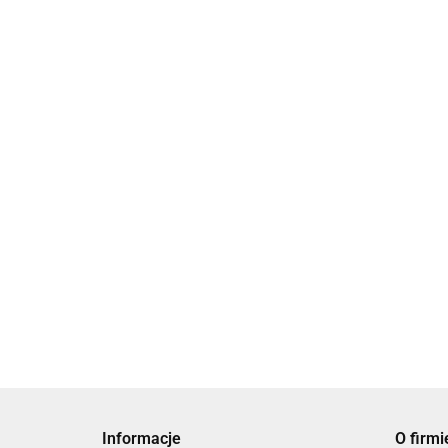
Bransoletka
Bransoletka
Bransoletka biało
biało fuksjowa
błękitna z
czarna z
z koniczynką
69.00
koniczynką
koniczynką
79.00
69.00
BMMH4046
Cytisum
Informacje
O firmi