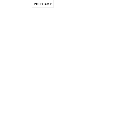
Pachnidła Nałęczo
POLECAMY