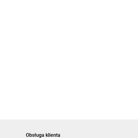
Bransoletka
Bransoletka
kolorowa z
czerwona z
etka czarno-
kamieniami
kamieniami
91.00
91.00
Firmness
Firmness
czonością By
ka
Obsługa klienta