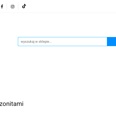
osmetyki z Morza Martwego
Kosmetyki z Morza Martwe
ratura żydowska
Biżuteria Judaica
Kosmetyki Morz
 Martwego
Biżuteria By Dziubeka
Kosmetyki H&b
Herbaty koszerne
Artykuły koszerne
go
Kosmetyki z Morza Martwego Sea of Spa
Judaik
j Michałowski
Kawa Kuzmir Cafe
Pocztówka "Żydo
twe Dr.Sea
Kosmetyki z Morza Martwego
Biżuteria
Artykuły koszerne
Akwarele Bartłomiej Michałowski
 z Izraela
Health&Beauty Dead Sea Minerals
azonitami
Pamiątki z Izraela
Health&Beauty Dead Sea Minerals