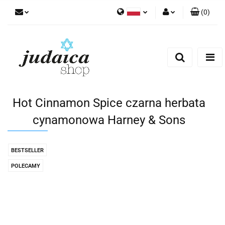
(
0
)
Polski
Zaloguj się
Zarejestruj się
Dodaj zgłoszenie
Zgody cookies
Hot Cinnamon Spice czarna herbata
cynamonowa Harney & Sons
BESTSELLER
POLECAMY