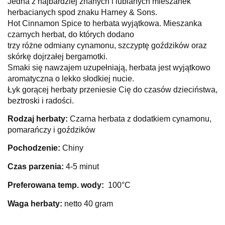
Jedna z najbardziej znanych i lubianych mieszanek
herbacianych spod znaku Harney & Sons.
Hot Cinnamon Spice to herbata wyjątkowa. Mieszanka
czarnych herbat, do których dodano
trzy różne odmiany cynamonu, szczyptę goździków oraz
skórkę dojrzałej bergamotki.
Smaki się nawzajem uzupełniają, herbata jest wyjątkowo
aromatyczna o lekko słodkiej nucie.
Łyk gorącej herbaty przeniesie Cię do czasów dzieciństwa,
beztroski i radości.
Rodzaj herbaty:
Czarna herbata z dodatkiem cynamonu,
pomarańczy i goździków
Pochodzenie:
Chiny
Czas parzenia:
4-5 minut
Preferowana temp. wody:
100°C
Waga herbaty:
netto 40 gram