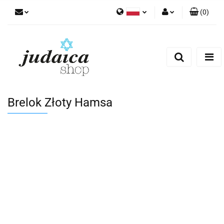
(
0
)
Polski
Zaloguj się
Zarejestruj się
Dodaj zgłoszenie
Zgody cookies
Brelok Złoty Hamsa