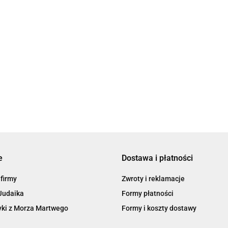
H&S Herbata Hot
Cinnamon Spice-
H&S H
H&S Herbata Hot
a with
jedwabne piramidy
Oolon
Cinnamon Spice -
79.00
pirami
jedwabne piramidy, 30 szt.
99.00
99.00
e
Dostawa i płatności
 firmy
Zwroty i reklamacje
Judaika
Formy płatności
ki z Morza Martwego
Formy i koszty dostawy