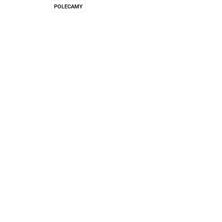
Pachnidła Nałęczo
POLECAMY