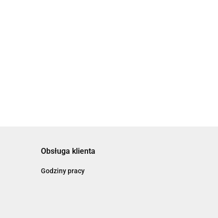
erbata Pomegranate
H&S Herbata White Vanilla
g- jedwabne
Grapefruit - jedwabne
dy, 20szt.
piramidy, 20 szt.
79.00
Obsługa klienta
Godziny pracy