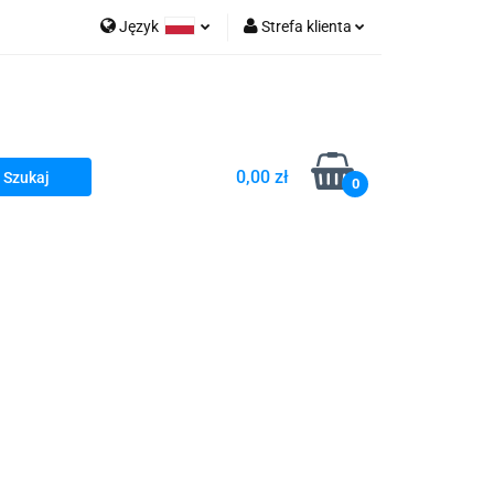
Język
Strefa klienta
go Sea of Spa
Polski
Zaloguj się
e Martwe Dr.Sea
Zarejestruj się
Dodaj zgłoszenie
0,00 zł
Zgody cookies
0
a
Literatura żydowska
wski Kazimierz"
 By Dziubeka
Kosmetyki H&b
Kawa Kuzmir Cafe
Pachnidła Nałęczowskie Kwiaty