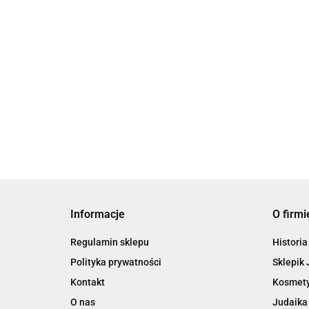
H&S Herbata Earl Grey
H&S Herbata Green Te
Supreme - jedwabne
Coconut - jedwabne
piramidy, 20 szt.
79.00
piramidy, 20 szt.
86.00
Informacje
O firmi
Regulamin sklepu
Historia
Polityka prywatności
Sklepik 
Kontakt
Kosmety
O nas
Judaika