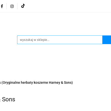
osmetyki z Morza Martwego
Kosmetyki z Morza Martwe
ratura żydowska
Biżuteria Judaica
Kosmetyki Morz
 Martwego
Biżuteria By Dziubeka
Kosmetyki H&b
Herbaty koszerne
Artykuły koszerne
go
Kosmetyki z Morza Martwego Sea of Spa
Judaik
j Michałowski
Kawa Kuzmir Cafe
Pocztówka "Żydo
twe Dr.Sea
Kosmetyki z Morza Martwego
Biżuteria
(Oryginalne herbaty koszerne Harney & Sons)
Artykuły koszerne
Akwarele Bartłomiej Michałowski
 z Izraela
Health&Beauty Dead Sea Minerals
& Sons
Pamiątki z Izraela
Health&Beauty Dead Sea Minerals