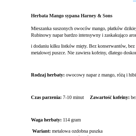
Herbata Mango sypana Harney & Sons
Mieszanka suszonych owoców mango, płatków dzikiej 
Rubinowy napar bardzo intensywny i zaskakująco arom
i dodaniu kilku listków mięty. Bez konserwantów, bez
metalowej puszce. Nie zawiera kofeiny, dlatego doskona
Rodzaj herbaty:
owocowy napar z mango, różą i
Czas parzenia:
7-10 minut
Zawartość kofeiny:
be
Waga herbaty:
114 gram
Wariant:
metalowa ozdobna puszka