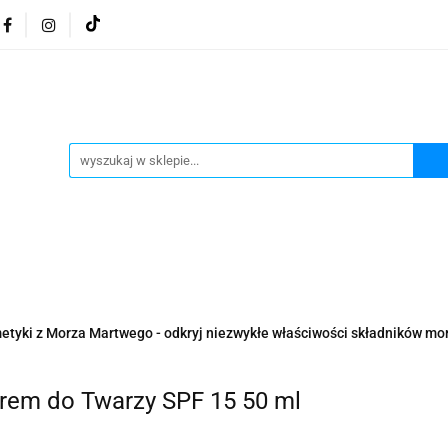
osmetyki z Morza Martwego
Kosmetyki z Morza Martwe
ratura żydowska
Biżuteria Judaica
Kosmetyki Morz
 Martwego
Biżuteria By Dziubeka
Kosmetyki H&b
Herbaty koszerne
Artykuły koszerne
go
Kosmetyki z Morza Martwego Sea of Spa
Judaik
j Michałowski
Kawa Kuzmir Cafe
Pocztówka "Żydo
twe Dr.Sea
Kosmetyki z Morza Martwego
Biżuteria
tyki z Morza Martwego - odkryj niezwykłe właściwości składników mor
Artykuły koszerne
Akwarele Bartłomiej Michałowski
 z Izraela
Health&Beauty Dead Sea Minerals
rem do Twarzy SPF 15 50 ml
Pamiątki z Izraela
Health&Beauty Dead Sea Minerals