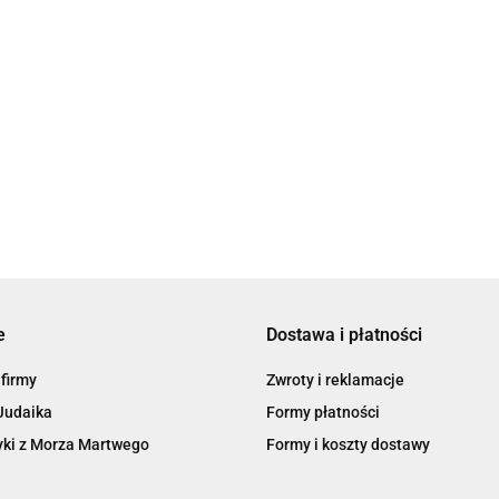
H&B After Shave Balm - Balsam po Goleniu z Morza Martwego
79.90
75.11
e
Dostawa i płatności
 firmy
Zwroty i reklamacje
Judaika
Formy płatności
ki z Morza Martwego
Formy i koszty dostawy