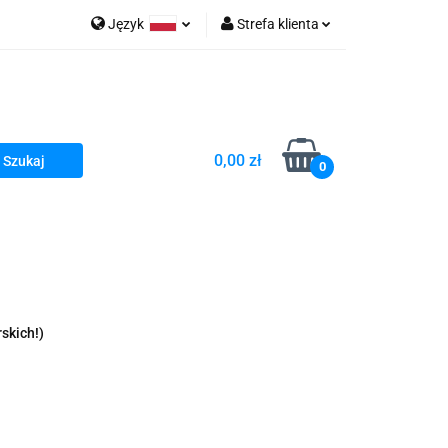
Język
Strefa klienta
go Sea of Spa
Polski
Zaloguj się
e Martwe Dr.Sea
Zarejestruj się
Dodaj zgłoszenie
0,00 zł
Zgody cookies
0
a
Literatura żydowska
wski Kazimierz"
 By Dziubeka
Kosmetyki H&b
skich!)
Kawa Kuzmir Cafe
Pachnidła Nałęczowskie Kwiaty