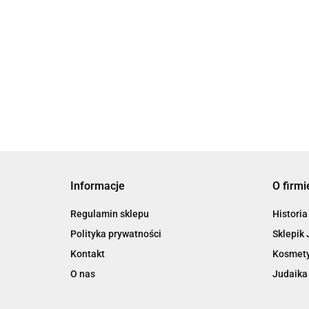
Czarna Satynowa Jarmułka– klasyczna
elegancja i wygoda
65.00
61.75
Informacje
O firmi
Regulamin sklepu
Historia
Polityka prywatności
Sklepik 
Kontakt
Kosmety
O nas
Judaika