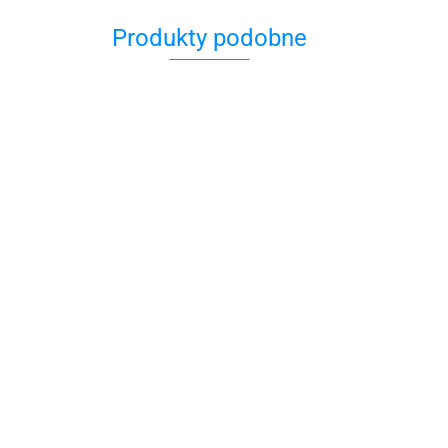
Produkty podobne
Jarmułka
49.00
43.12
k Kipa
truks
Jarmułka Biała z
Haftem Hamsa
Jarmułka - żydowskie
nakrycie głowy
69.00
58.65
50.00
46.50