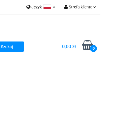
Język
Strefa klienta
go Sea of Spa
Polski
Zaloguj się
e Martwe Dr.Sea
Zarejestruj się
Dodaj zgłoszenie
0,00 zł
Zgody cookies
0
a
Literatura żydowska
wski Kazimierz"
 By Dziubeka
Kosmetyki H&b
Kawa Kuzmir Cafe
Pachnidła Nałęczowskie Kwiaty