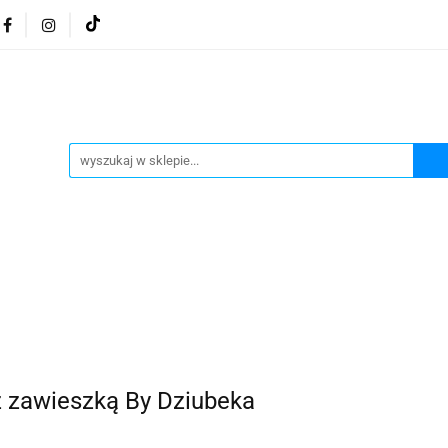
osmetyki z Morza Martwego
Kosmetyki z Morza Martwe
ratura żydowska
Biżuteria Judaica
Kosmetyki Morz
 Martwego
Biżuteria By Dziubeka
Kosmetyki H&b
Herbaty koszerne
Artykuły koszerne
go
Kosmetyki z Morza Martwego Sea of Spa
Judaik
j Michałowski
Kawa Kuzmir Cafe
Pocztówka "Żydo
twe Dr.Sea
Kosmetyki z Morza Martwego
Biżuteria
Artykuły koszerne
Akwarele Bartłomiej Michałowski
 z Izraela
Health&Beauty Dead Sea Minerals
z zawieszką By Dziubeka
Pamiątki z Izraela
Health&Beauty Dead Sea Minerals