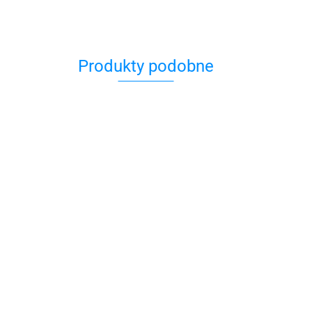
Produkty podobne
Bransoletka
Bransolet
Bransoletka
brązowo
czarna z
czarna z
beżowa Little
Bransoletka czarna
perłami B
agatami Black
49.00
79.00
79.00
Lady
z agatami i
Dziuebka
Magic
kwarcami Black
86.00
Magic