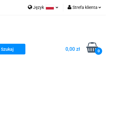
Język
Strefa klienta
go Sea of Spa
Polski
Zaloguj się
e Martwe Dr.Sea
Zarejestruj się
Dodaj zgłoszenie
0,00 zł
Zgody cookies
0
a
Literatura żydowska
wski Kazimierz"
 By Dziubeka
Kosmetyki H&b
Kawa Kuzmir Cafe
Pachnidła Nałęczowskie Kwiaty