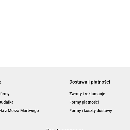
Bransoletka czarno-złota z
nieskończonością By Dziu
59.00
e
Dostawa i płatności
 firmy
Zwroty i reklamacje
Judaika
Formy płatności
ki z Morza Martwego
Formy i koszty dostawy