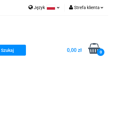
Język
Strefa klienta
go Sea of Spa
Polski
Zaloguj się
e Martwe Dr.Sea
Zarejestruj się
Dodaj zgłoszenie
0,00 zł
Zgody cookies
0
a
Literatura żydowska
wski Kazimierz"
 By Dziubeka
Kosmetyki H&b
Kawa Kuzmir Cafe
Pachnidła Nałęczowskie Kwiaty