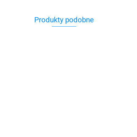
Produkty podobne
Bransoletka brązowo
o fuksjowa
beżowa Little Lady
49.00