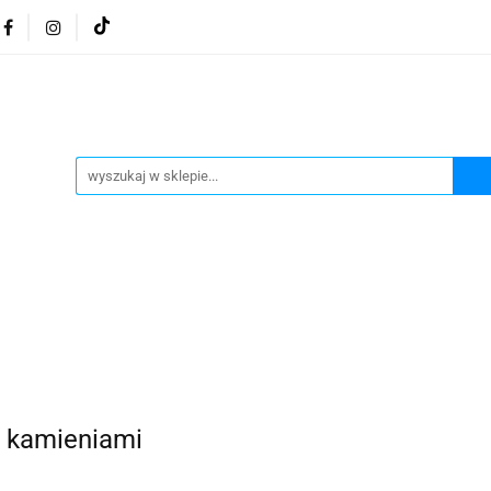
osmetyki z Morza Martwego
Kosmetyki z Morza Martwe
ratura żydowska
Biżuteria Judaica
Kosmetyki Morz
 Martwego
Biżuteria By Dziubeka
Kosmetyki H&b
Herbaty koszerne
Artykuły koszerne
go
Kosmetyki z Morza Martwego Sea of Spa
Judaik
j Michałowski
Kawa Kuzmir Cafe
Pocztówka "Żydo
twe Dr.Sea
Kosmetyki z Morza Martwego
Biżuteria
Artykuły koszerne
Akwarele Bartłomiej Michałowski
 z Izraela
Health&Beauty Dead Sea Minerals
i kamieniami
Pamiątki z Izraela
Health&Beauty Dead Sea Minerals