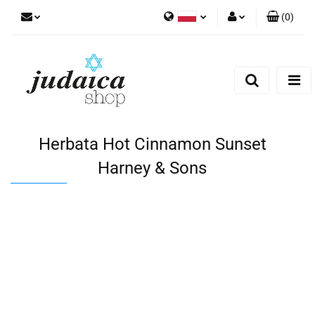
(
0
)
Polski
Zaloguj się
Zarejestruj się
Dodaj zgłoszenie
Zgody cookies
Herbata Hot Cinnamon Sunset
Harney & Sons