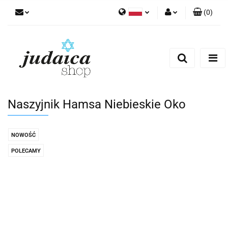
(
0
)
Polski
Zaloguj się
Zarejestruj się
Dodaj zgłoszenie
Zgody cookies
Naszyjnik Hamsa Niebieskie Oko
NOWOŚĆ
POLECAMY