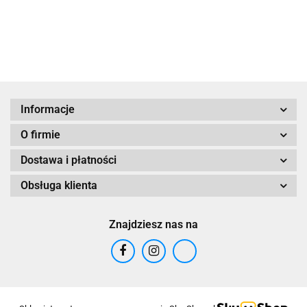
61.75
Kokardki
Zamsz
Głowy
elegancja i
Zamsz
wygoda
Turkusowa
Informacje
O firmie
Dostawa i płatności
Obsługa klienta
Znajdziesz nas na