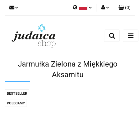
(
0
)
Polski
Zaloguj się
Zarejestruj się
Dodaj zgłoszenie
Zgody cookies
Jarmułka Zielona z Miękkiego
Aksamitu
BESTSELLER
POLECAMY